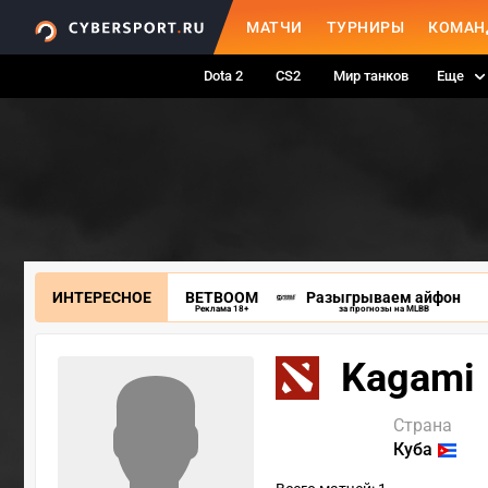
МАТЧИ
ТУРНИРЫ
КОМАН
Dota 2
CS2
Мир танков
Еще
ИНТЕРЕСНОЕ
BETBOOM
Разыгрываем айфон
Реклама 18+
за прогнозы на MLBB
Kagami
Страна
Куба