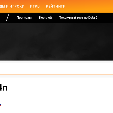
ДЫ И ИГРОКИ
ИГРЫ
РЕЙТИНГИ
Прогнозы
Косплей
Токсичный тест по Dota 2
4n