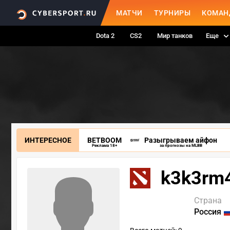
МАТЧИ
ТУРНИРЫ
КОМАН
Dota 2
CS2
Мир танков
Еще
ИНТЕРЕСНОЕ
BETBOOM
Разыгрываем айфон
Реклама 18+
за прогнозы на MLBB
k3k3rm
Страна
Россия