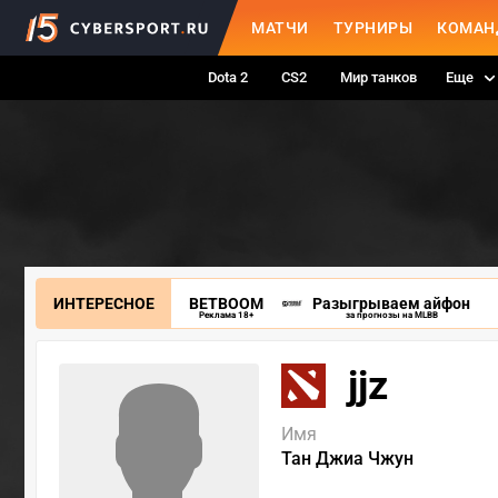
МАТЧИ
ТУРНИРЫ
КОМАН
Dota 2
CS2
Мир танков
Еще
ИНТЕРЕСНОЕ
BETBOOM
Разыгрываем айфон
Реклама 18+
за прогнозы на MLBB
jjz
Имя
Тан Джиа Чжун