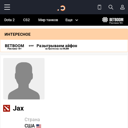
Dota 2
CS2
Мир танков
Еще
ИНТЕРЕСНОЕ
BETBOOM
Разыгрываем айфон
Реклама 18+
за прогнозы на MLBB
Jax
Страна
США