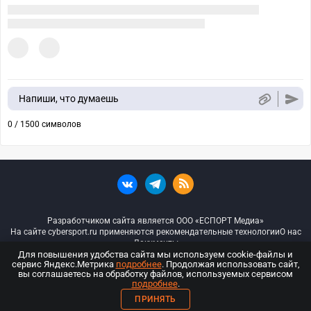
Напиши, что думаешь
0 / 1500 символов
Разработчиком сайта является ООО «ЕСПОРТ Медиа»
На сайте cybersport.ru применяются рекомендательные технологии
О нас
Документы
Для повышения удобства сайта мы используем cookie-файлы и
сервис Яндекс.Метрика
подробнее
. Продолжая использовать сайт,
© ООО «Киберспорт.ру» — Все права защищены
вы соглашаетесь на обработку файлов, используемых сервисом
подробнее
.
18+
ПРИНЯТЬ