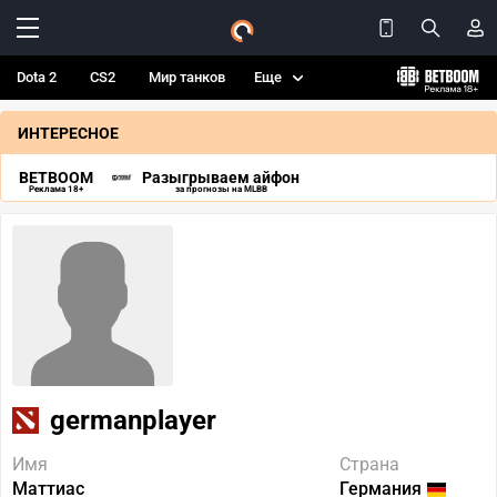
Dota 2
CS2
Мир танков
Еще
ИНТЕРЕСНОЕ
BETBOOM
Разыгрываем айфон
Реклама 18+
за прогнозы на MLBB
germanplayer
Имя
Страна
Маттиас
Германия