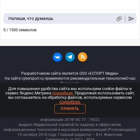
Напиши, что думаешь
0 / 1500 символов
Разработчиком сайта является ООО «ЕСПОРТ Медиа»
На сайте cybersport.ru применяются рекомендательные технологии
О нас
Документы
Для повышения удобства сайта мы используем cookie-файлы и
сервис Яндекс.Метрика
подробнее
. Продолжая использовать сайт,
© ООО «Киберспорт.ру» — Все права защищены
вы соглашаетесь на обработку файлов, используемых сервисом
подробнее
.
18+
ПРИНЯТЬ
ООО «Киберспорт.ру». Свидетельство о регистрации средств массовой
информации ЭЛ № ФС 77 - 74
022
выдано Федеральной службой по надзору в сфере связи,
информационных технологий и массовых коммуникаций (Роскомнадзор)
19 октября 2018 года. Главный редактор — В.Н. Животнев.
Cybersport.ru
@ 2011 - 2026