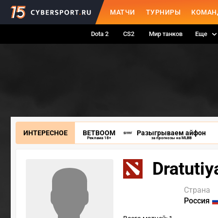
МАТЧИ
ТУРНИРЫ
КОМАН
Dota 2
CS2
Мир танков
Еще
ИНТЕРЕСНОЕ
BETBOOM
Разыгрываем айфон
Реклама 18+
за прогнозы на MLBB
Dratutiy
Страна
Россия