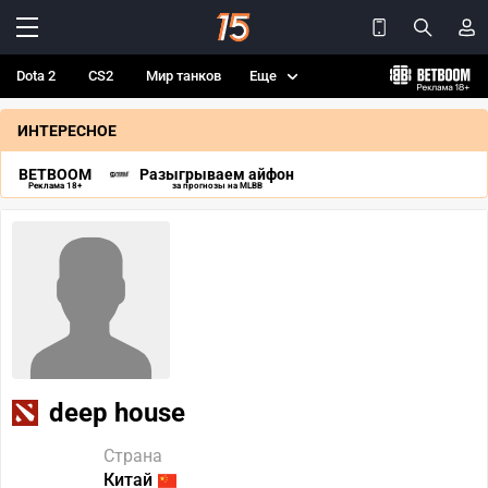
Dota 2
CS2
Мир танков
Еще
ИНТЕРЕСНОЕ
BETBOOM
Разыгрываем айфон
Реклама 18+
за прогнозы на MLBB
deep house
Страна
Китай