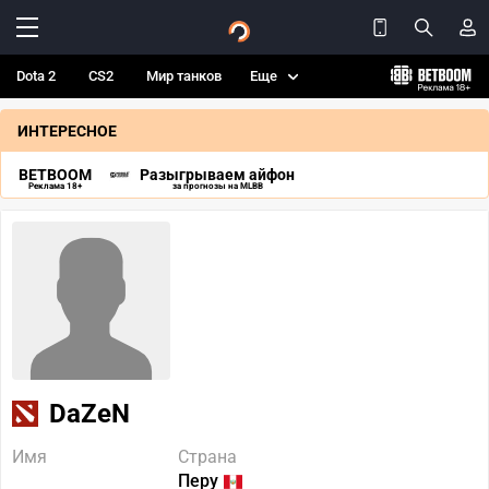
Dota 2
CS2
Мир танков
Еще
ИНТЕРЕСНОЕ
BETBOOM
Разыгрываем айфон
Реклама 18+
за прогнозы на MLBB
DaZeN
Имя
Страна
Перу