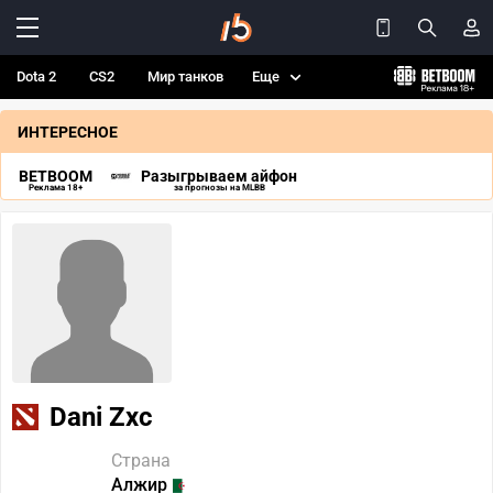
Dota 2
CS2
Мир танков
Еще
ИНТЕРЕСНОЕ
BETBOOM
Разыгрываем айфон
Реклама 18+
за прогнозы на MLBB
Dani Zxc
Страна
Алжир