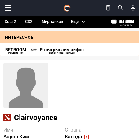
Dota 2
CS2
Мир танков
Еще
ИНТЕРЕСНОЕ
BETBOOM
Разыгрываем айфон
Реклама 18+
за прогнозы на MLBB
Clairvoyance
Имя
Страна
Аарон Ким
Канада