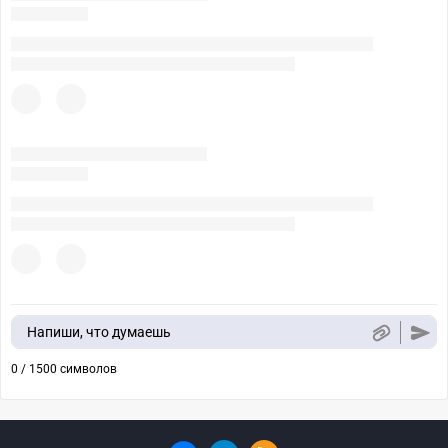
Напиши, что думаешь
0 / 1500 символов