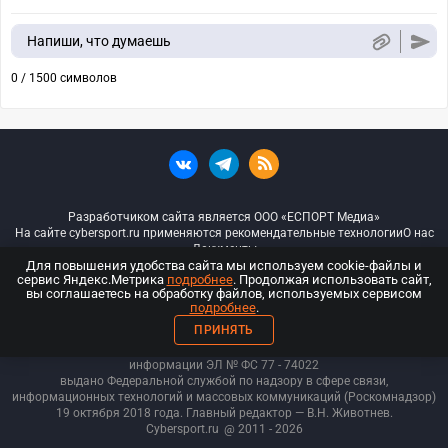
Напиши, что думаешь
0 / 1500 символов
Разработчиком сайта является ООО «ЕСПОРТ Медиа»
На сайте cybersport.ru применяются рекомендательные технологии
О нас
Документы
Для повышения удобства сайта мы используем cookie-файлы и
сервис Яндекс.Метрика
подробнее
. Продолжая использовать сайт,
© ООО «Киберспорт.ру» — Все права защищены
вы соглашаетесь на обработку файлов, используемых сервисом
подробнее
.
18+
ПРИНЯТЬ
ООО «Киберспорт.ру». Свидетельство о регистрации средств массовой
информации ЭЛ № ФС 77 - 74
022
выдано Федеральной службой по надзору в сфере связи,
информационных технологий и массовых коммуникаций (Роскомнадзор)
19 октября 2018 года. Главный редактор — В.Н. Животнев.
Cybersport.ru
@ 2011 - 2026