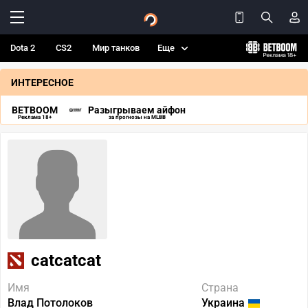
Dota 2
CS2
Мир танков
Еще
ИНТЕРЕСНОЕ
BETBOOM
Разыгрываем айфон
Реклама 18+
за прогнозы на MLBB
catcatcat
Имя
Страна
Влад Потолоков
Украина