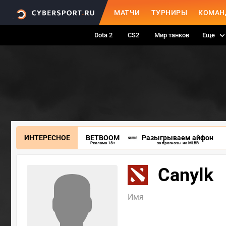
МАТЧИ
ТУРНИРЫ
КОМАН
Dota 2
CS2
Мир танков
Еще
ИНТЕРЕСНОЕ
BETBOOM
Разыгрываем айфон
Реклама 18+
за прогнозы на MLBB
Canylk
Имя