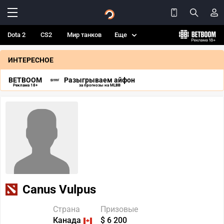
Dota 2
CS2
Мир танков
Еще
ИНТЕРЕСНОЕ
BETBOOM
Разыгрываем айфон
Реклама 18+
за прогнозы на MLBB
Canus Vulpus
Страна
Призовые
Канада
$ 6 200