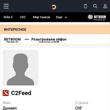
Dota 2
CS2
Мир танков
Еще
ИНТЕРЕСНОЕ
BETBOOM
Разыгрываем айфон
Реклама 18+
за прогнозы на MLBB
C2Feed
Имя
Страна
Даниил
СНГ