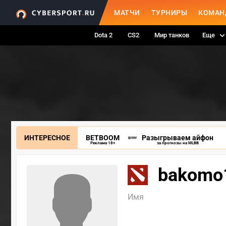
МАТЧИ
ТУРНИРЫ
КОМАН
Dota 2
CS2
Мир танков
Еще
ИНТЕРЕСНОЕ
BETBOOM
Разыгрываем айфон
Реклама 18+
за прогнозы на MLBB
bakomo
Имя