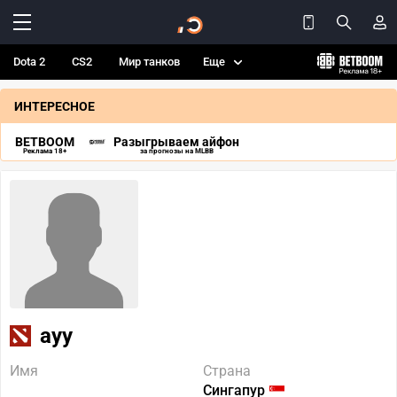
Dota 2
CS2
Мир танков
Еще
ИНТЕРЕСНОЕ
BETBOOM
Разыгрываем айфон
Реклама 18+
за прогнозы на MLBB
ayy
Имя
Страна
Сингапур