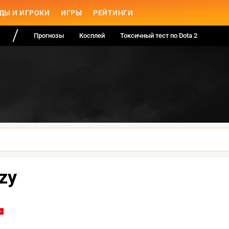
ДЫ И ИГРОКИ
ИГРЫ
РЕЙТИНГИ
Прогнозы
Косплей
Токсичный тест по Dota 2
izy