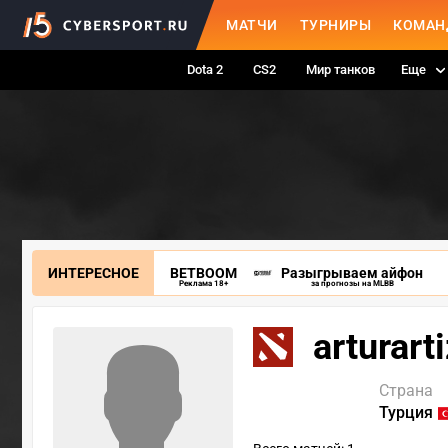
МАТЧИ
ТУРНИРЫ
КОМАН
Dota 2
CS2
Мир танков
Еще
ИНТЕРЕСНОЕ
BETBOOM
Разыгрываем айфон
Реклама 18+
за прогнозы на MLBB
arturart
Страна
Турция