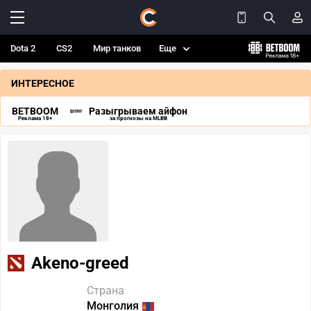
Dota 2
CS2
Мир танков
Еще
ИНТЕРЕСНОЕ
BETBOOM
Разыгрываем айфон
Реклама 18+
за прогнозы на MLBB
Akeno-greed
Страна
Монголия