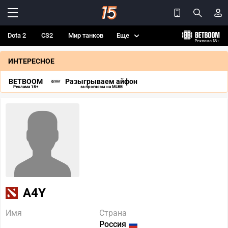
Dota 2
CS2
Мир танков
Еще
ИНТЕРЕСНОЕ
BETBOOM
Разыгрываем айфон
Реклама 18+
за прогнозы на MLBB
A4Y
Имя
Страна
Россия