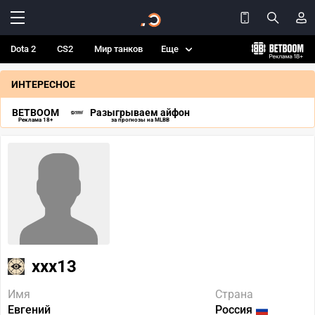
Dota 2
CS2
Мир танков
Еще
ИНТЕРЕСНОЕ
BETBOOM
Разыгрываем айфон
Реклама 18+
за прогнозы на MLBB
xxx13
Имя
Страна
Евгений
Россия