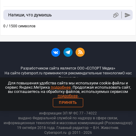
Напиши, что думаешь
0 / 1500 символов
Разработчиком сайта является ООО «ЕСПОРТ Медиа»
На сайте cybersport.ru применяются рекомендательные технологии
О нас
Документы
Для повышения удобства сайта мы используем cookie-файлы и
сервис Яндекс.Метрика
подробнее
. Продолжая использовать сайт,
© ООО «Киберспорт.ру» — Все права защищены
вы соглашаетесь на обработку файлов, используемых сервисом
подробнее
.
18+
ПРИНЯТЬ
ООО «Киберспорт.ру». Свидетельство о регистрации средств массовой
информации ЭЛ № ФС 77 - 74
022
выдано Федеральной службой по надзору в сфере связи,
информационных технологий и массовых коммуникаций (Роскомнадзор)
19 октября 2018 года. Главный редактор — В.Н. Животнев.
Cybersport.ru
@ 2011 - 2026