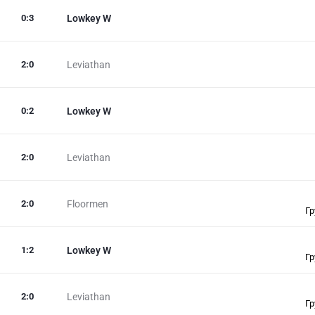
0
:
3
Lowkey W
2
:
0
Leviathan
0
:
2
Lowkey W
2
:
0
Leviathan
2
:
0
Floormen
Гр
1
:
2
Lowkey W
Гр
2
:
0
Leviathan
Гр