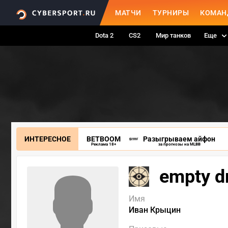
МАТЧИ
ТУРНИРЫ
КОМАН
Dota 2
CS2
Мир танков
Еще
ИНТЕРЕСНОЕ
BETBOOM
Разыгрываем айфон
Реклама 18+
за прогнозы на MLBB
empty d
Имя
Иван Крыцин