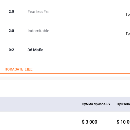
2
:
0
Fearless Frs
Гр
2
:
0
Indomitable
Гр
0
:
2
36 Mafia
ПОКАЗАТЬ ЕЩЕ
Сумма призовых
Призов
$ 3 000
$ 10 