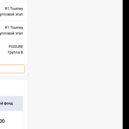
R1 Tourney
упповой этап
R1 Tourney
упповой этап
FISSURE
Группа B
ой фонд
000