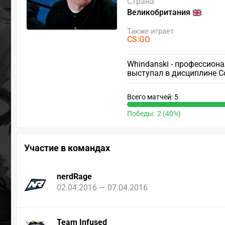
Страна
Великобритания
Также играет
CS:GO
Whindanski - профессионал
выступал в дисциплине Cou
Всего матчей: 5
Победы:
2 (40%)
Участие в командах
nerdRage
02.04.2016 — 07.04.2016
Team Infused