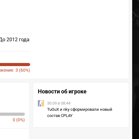
 До 2012 года
жения:
3 (60%)
Новости об игроке
30.09 в 08:44
TuGuX и nky сформировали новый
состав CPLAY
0 (0%)