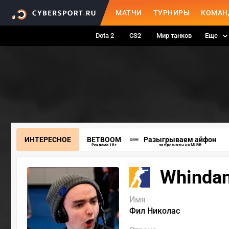
МАТЧИ
ТУРНИРЫ
КОМАН
Dota 2
CS2
Мир танков
Еще
ИНТЕРЕСНОЕ
BETBOOM
Разыгрываем айфон
Реклама 18+
за прогнозы на MLBB
Whindan
Имя
Фил Николас