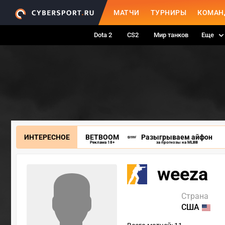
МАТЧИ
ТУРНИРЫ
КОМАН
Dota 2
CS2
Мир танков
Еще
ИНТЕРЕСНОЕ
BETBOOM
Разыгрываем айфон
Реклама 18+
за прогнозы на MLBB
weeza
Страна
США