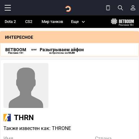
Dota 2
CS2
Мир танков
Еще
ИНТЕРЕСНОЕ
BETBOOM
Разыгрываем айфон
Реклама 18+
за прогнозы на MLBB
THRN
Также известен как: THRONE
Имя
Страна