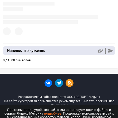
Напиши, что думаешь
0 / 1500 символов
Разработчиком сайта является ООО «ЕСПОРТ Медиа»
На сайте cybersport.ru применяются рекомендательные технологии
О нас
Документы
Для повышения удобства сайта мы используем cookie-файлы и
сервис Яндекс.Метрика
подробнее
. Продолжая использовать сайт,
© ООО «Киберспорт.ру» — Все права защищены
вы соглашаетесь на обработку файлов, используемых сервисом