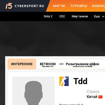
МАТЧИ
ТУРНИРЫ
КОМАН
Dota 2
CS2
Мир танков
Еще
ИНТЕРЕСНОЕ
BETBOOM
Разыгрываем айфон
Реклама 18+
за прогнозы на MLBB
Tdd
Страна
Китай