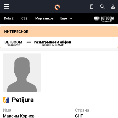
Dota 2
CS2
Мир танков
Еще
ИНТЕРЕСНОЕ
BETBOOM
Разыгрываем айфон
Реклама 18+
за прогнозы на MLBB
Petijura
Имя
Страна
Максим Корнев
СНГ