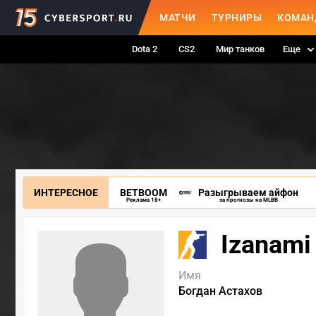
МАТЧИ
ТУРНИРЫ
КОМАН
Dota 2
CS2
Мир танков
Еще
ИНТЕРЕСНОЕ
BETBOOM
Разыгрываем айфон
Реклама 18+
за прогнозы на MLBB
Izanami
Имя
Богдан Астахов