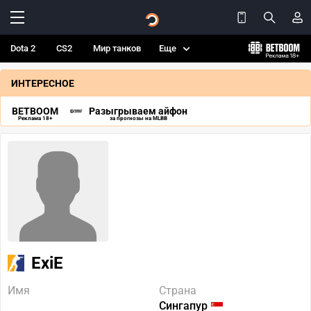
Dota 2
CS2
Мир танков
Еще
ИНТЕРЕСНОЕ
BETBOOM
Разыгрываем айфон
Реклама 18+
за прогнозы на MLBB
ExiE
Имя
Страна
Сингапур