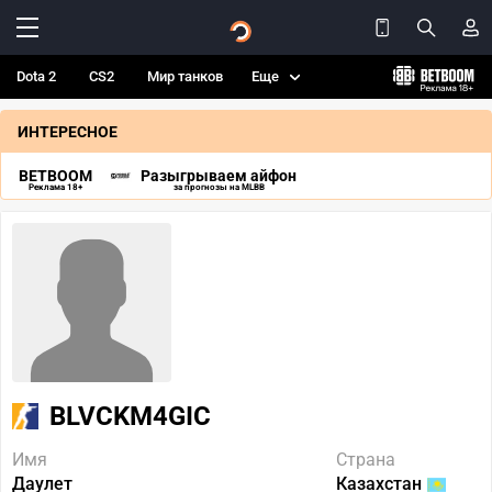
Dota 2
CS2
Мир танков
Еще
ИНТЕРЕСНОЕ
BETBOOM
Разыгрываем айфон
Реклама 18+
за прогнозы на MLBB
BLVCKM4GIC
Имя
Страна
Даулет
Казахстан