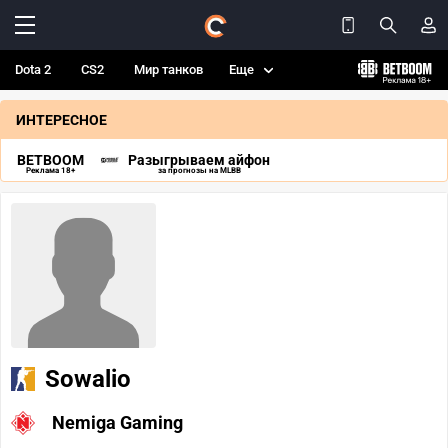
Dota 2
CS2
Мир танков
Еще
ИНТЕРЕСНОЕ
BETBOOM
Разыгрываем айфон
Реклама 18+
за прогнозы на MLBB
Sowalio
Nemiga Gaming