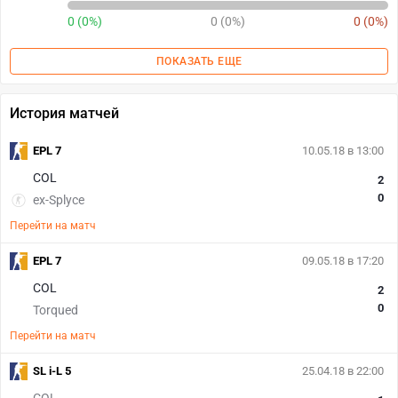
0 (0%)
0 (0%)
0 (0%)
ПОКАЗАТЬ ЕЩЕ
История матчей
EPL 7
10.05.18 в 13:00
COL
2
0
ex-Splyce
Перейти на матч
EPL 7
09.05.18 в 17:20
COL
2
0
Torqued
Перейти на матч
SL i-L 5
25.04.18 в 22:00