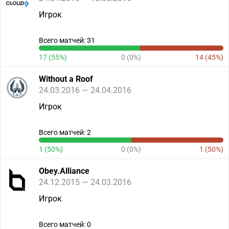
Игрок
Всего матчей: 31
17 (55%)
0 (0%)
14 (45%)
Without a Roof
24.03.2016 — 24.04.2016
Игрок
Всего матчей: 2
1 (50%)
0 (0%)
1 (50%)
Obey.Alliance
24.12.2015 — 24.03.2016
Игрок
Всего матчей: 0