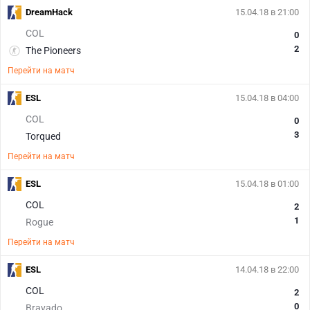
DreamHack
15.04.18 в 21:00
COL
0
2
The Pioneers
Перейти на матч
ESL
15.04.18 в 04:00
COL
0
3
Torqued
Перейти на матч
ESL
15.04.18 в 01:00
COL
2
1
Rogue
Перейти на матч
ESL
14.04.18 в 22:00
COL
2
0
Bravado