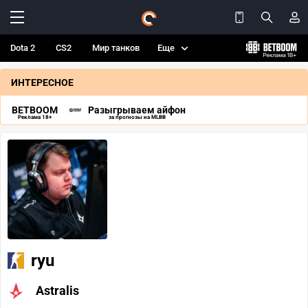
Dota 2
CS2
Мир танков
Еще
ИНТЕРЕСНОЕ
BETBOOM
Разыгрываем айфон
Реклама 18+
за прогнозы на MLBB
ryu
Astralis