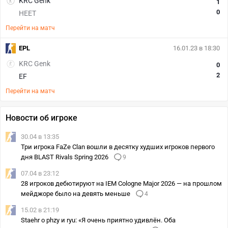
KRC Genk
1
0
HEET
Перейти на матч
EPL
16.01.23 в 18:30
KRC Genk
0
2
EF
Перейти на матч
Новости об игроке
30.04 в 13:35
Три игрока FaZe Clan вошли в десятку худших игроков первого
дня BLAST Rivals Spring 2026
9
07.04 в 23:12
28 игроков дебютируют на IEM Cologne Major 2026 — на прошлом
мейджоре было на девять меньше
4
15.02 в 21:19
Staehr о phzy и ryu: «Я очень приятно удивлён. Оба