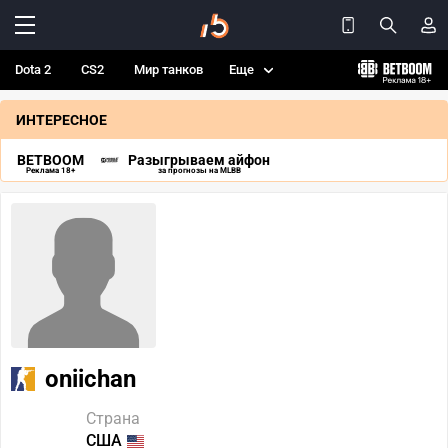
Dota 2
CS2
Мир танков
Еще
ИНТЕРЕСНОЕ
BETBOOM
Разыгрываем айфон
Реклама 18+
за прогнозы на MLBB
oniichan
Страна
США