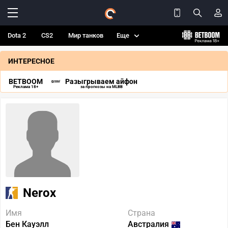
Dota 2
CS2
Мир танков
Еще
ИНТЕРЕСНОЕ
BETBOOM
Разыгрываем айфон
Реклама 18+
за прогнозы на MLBB
Nerox
Имя
Страна
Бен Кауэлл
Австралия