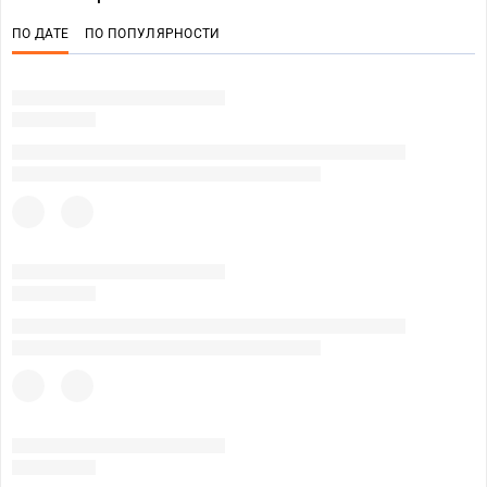
ПО ДАТЕ
ПО ПОПУЛЯРНОСТИ