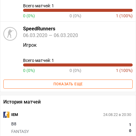
Всего матчей: 1
0 (0%)
0 (0%)
1 (100%)
SpeedRunners
06.03.2020 — 06.03.2020
Игрок
Всего матчей: 1
0 (0%)
0 (0%)
1 (100%)
ПОКАЗАТЬ ЕЩЕ
История матчей
IEM
24.08.22 в 20:30
B8
1
0
FANTASY