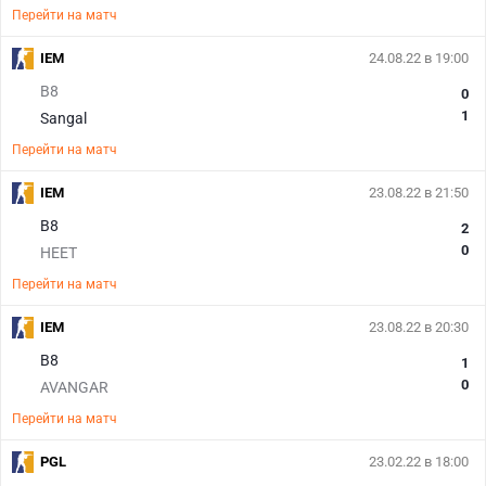
Перейти на матч
IEM
24.08.22 в 19:00
B8
0
1
Sangal
Перейти на матч
IEM
23.08.22 в 21:50
B8
2
0
HEET
Перейти на матч
IEM
23.08.22 в 20:30
B8
1
0
AVANGAR
Перейти на матч
PGL
23.02.22 в 18:00