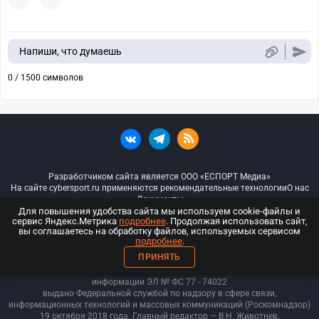
Напиши, что думаешь
0 / 1500 символов
Разработчиком сайта является ООО «ЕСПОРТ Медиа»
На сайте cybersport.ru применяются рекомендательные технологии
О нас
Документы
Для повышения удобства сайта мы используем cookie-файлы и
сервис Яндекс.Метрика
подробнее
. Продолжая использовать сайт,
© ООО «Киберспорт.ру» — Все права защищены
вы соглашаетесь на обработку файлов, используемых сервисом
подробнее
.
18+
ПРИНЯТЬ
ООО «Киберспорт.ру». Свидетельство о регистрации средств массовой
информации ЭЛ № ФС 77 - 74
022
выдано Федеральной службой по надзору в сфере связи,
информационных технологий и массовых коммуникаций (Роскомнадзор)
19 октября 2018 года. Главный редактор — В.Н. Животнев.