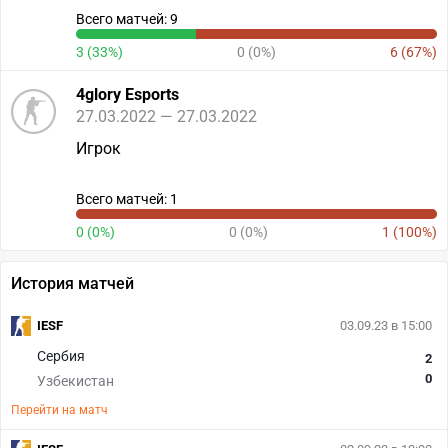
Всего матчей: 9
3 (33%)
0 (0%)
6 (67%)
4glory Esports
27.03.2022 — 27.03.2022
Игрок
Всего матчей: 1
0 (0%)
0 (0%)
1 (100%)
История матчей
IESF
03.09.23 в 15:00
Сербия
2
0
Узбекистан
Перейти на матч