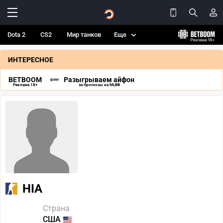
Dota 2
CS2
Мир танков
Еще
ИНТЕРЕСНОЕ
BETBOOM
Разыгрываем айфон
Реклама 18+
за прогнозы на MLBB
HIA
Страна
США