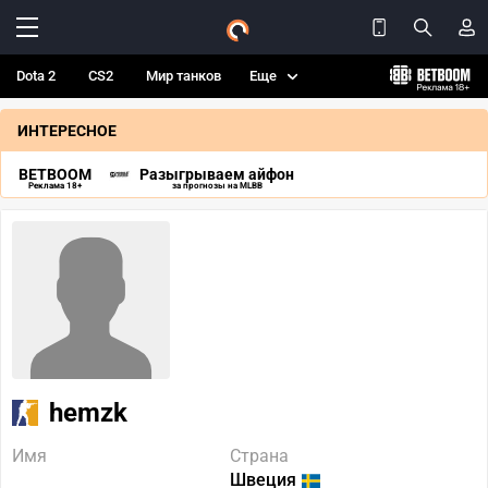
Dota 2
CS2
Мир танков
Еще
ИНТЕРЕСНОЕ
BETBOOM
Разыгрываем айфон
Реклама 18+
за прогнозы на MLBB
hemzk
Имя
Страна
Швеция