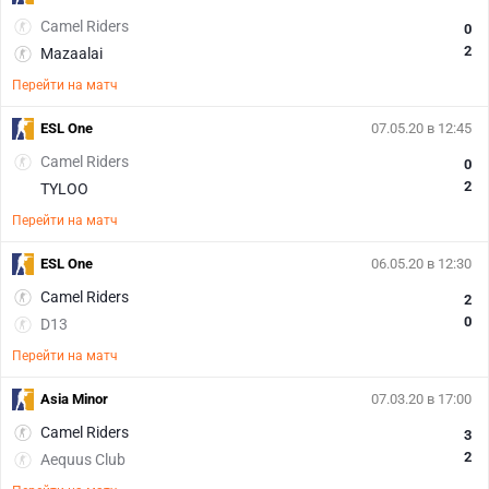
Camel Riders
0
2
Mazaalai
Перейти на матч
ESL One
07.05.20 в 12:45
Camel Riders
0
2
TYLOO
Перейти на матч
ESL One
06.05.20 в 12:30
Camel Riders
2
0
D13
Перейти на матч
Asia Minor
07.03.20 в 17:00
Camel Riders
3
2
Aequus Club