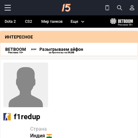
Dota 2
CS2
Мир танков
Еще
ИНТЕРЕСНОЕ
BETBOOM
Разыгрываем айфон
Реклама 18+
за прогнозы на MLBB
f1redup
Страна
Индия