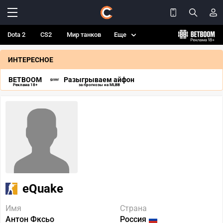
Dota 2
CS2
Мир танков
Еще
ИНТЕРЕСНОЕ
BETBOOM
Разыгрываем айфон
Реклама 18+
за прогнозы на MLBB
eQuake
Имя
Страна
Антон Фксьо
Россия