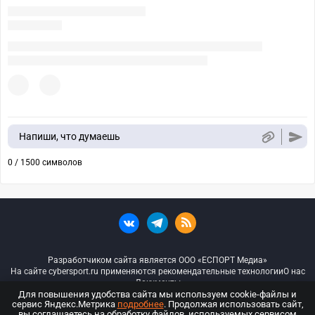
Напиши, что думаешь
0 / 1500 символов
Разработчиком сайта является ООО «ЕСПОРТ Медиа»
На сайте cybersport.ru применяются рекомендательные технологии
О нас
Документы
Для повышения удобства сайта мы используем cookie-файлы и
сервис Яндекс.Метрика
подробнее
. Продолжая использовать сайт,
© ООО «Киберспорт.ру» — Все права защищены
вы соглашаетесь на обработку файлов, используемых сервисом