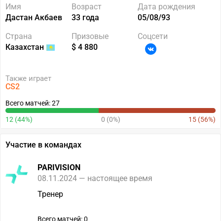
Имя
Возраст
Дата рождения
Дастан Акбаев
33 года
05/08/93
Страна
Призовые
Соцсети
Казахстан
$ 4 880
Также играет
CS2
Всего матчей: 27
12 (44%)
0 (0%)
15 (56%)
Участие в командах
PARIVISION
08.11.2024 — настоящее время
Тренер
Всего матчей: 0