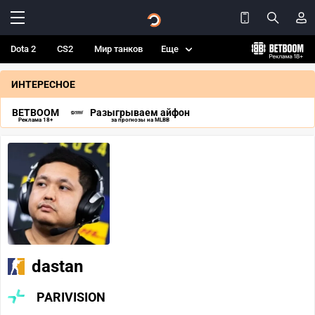
Dota 2
CS2
Мир танков
Еще
ИНТЕРЕСНОЕ
BETBOOM
Разыгрываем айфон
Реклама 18+
за прогнозы на MLBB
dastan
PARIVISION