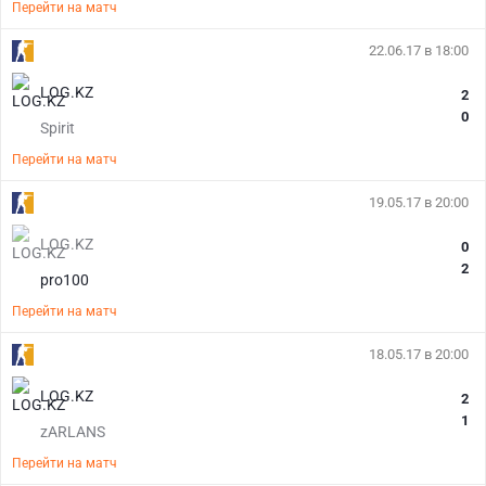
Перейти на матч
22.06.17 в 18:00
LOG.KZ
2
0
Spirit
Перейти на матч
19.05.17 в 20:00
LOG.KZ
0
2
pro100
Перейти на матч
18.05.17 в 20:00
LOG.KZ
2
1
zARLANS
Перейти на матч