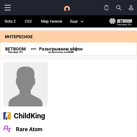
Dota 2
CS2
Мир танков
Еще
ИНТЕРЕСНОЕ
BETBOOM
Разыгрываем айфон
Реклама 18+
за прогнозы на MLBB
ChildKing
Rare Atom