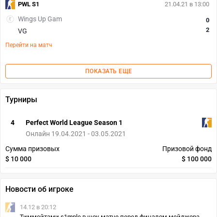
PWL S1
21.04.21 в 13:00
Wings Up Gam
0
2
VG
Перейти на матч
ПОКАЗАТЬ ЕЩЕ
Турниры
4
Perfect World League Season 1
Онлайн 19.04.2021 - 03.05.2021
Сумма призовых
Призовой фонд
$ 10 000
$ 100 000
Новости об игроке
14.12 в 20:12
Тиммейтами s1mple в шоу-матче перед финалом мейджора