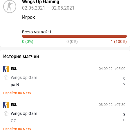
Wings Up Gaming
02.05.2021 — 02.05.2021
Игрок
Всего матчей: 1
0 (0%)
0 (0%)
1 (100%)
История матчей
ESL
04.09.22 в 05:00
Wings Up Gam
0
2
paiN
Перейти на матч
ESL
03.09.22 в 07:30
Wings Up Gam
2
0
OG
Перейти на матч