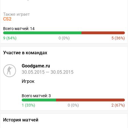
Также играет
CS2
Всего матчей: 14
9 (64%)
0 (0%)
5 (36%)
Участие в командах
Goodgame.ru
30.05.2015 — 30.05.2015
Игрок
Всего матчей: 3
1 (33%)
0 (0%)
2 (67%)
История матчей