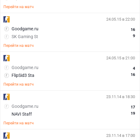
Перейти на матч
24.05.15 в 22:00
Goodgame.ru
16
9
SK Gaming St
Перейти на матч
24.05.15 в 21:00
Goodgame.ru
4
16
FlipSid3 Sta
Перейти на матч
23.11.14 в 18:30
Goodgame.ru
17
19
NAVI Staff
Перейти на матч
23.11.14 в 17:00