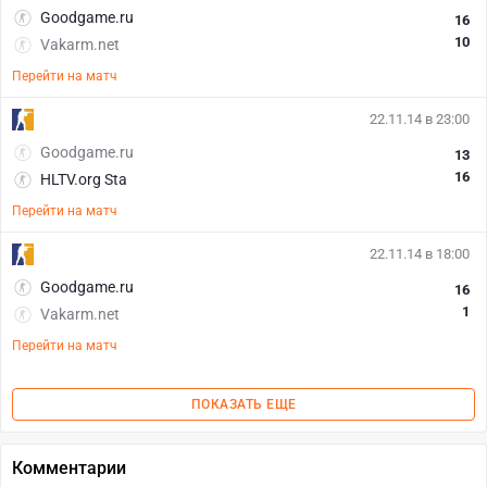
Goodgame.ru
16
10
Vakarm.net
Перейти на матч
22.11.14 в 23:00
Goodgame.ru
13
16
HLTV.org Sta
Перейти на матч
22.11.14 в 18:00
Goodgame.ru
16
1
Vakarm.net
Перейти на матч
ПОКАЗАТЬ ЕЩЕ
Комментарии