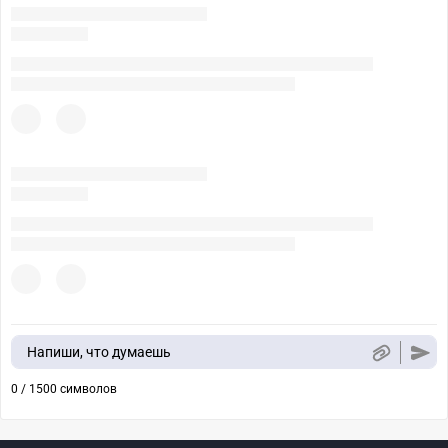
Напиши, что думаешь
0 / 1500 символов