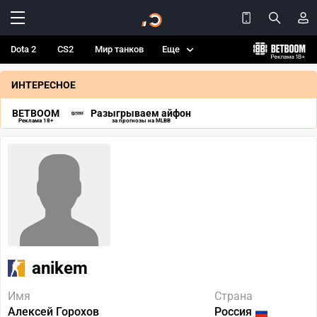
Dota 2
CS2
Мир танков
Еще
ИНТЕРЕСНОЕ
BETBOOM
Разыгрываем айфон
Реклама 18+
за прогнозы на MLBB
anikem
Имя
Страна
Алексей Горохов
Россия