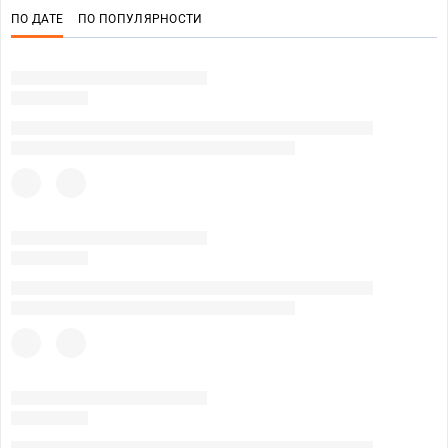
ПО ДАТЕ
ПО ПОПУЛЯРНОСТИ