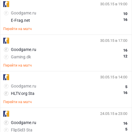
30.05.15 в 19:00
Goodgame.ru
10
16
E-Frag.net
Перейти на матч
30.05.15 в 17:00
Goodgame.ru
16
12
Gaming.dk
Перейти на матч
30.05.15 в 14:00
Goodgame.ru
5
16
HLTV.org Sta
Перейти на матч
24.05.15 в 23:00
Goodgame.ru
16
5
FlipSid3 Sta