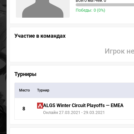
Всего матчей: 0
Победы:
0 (0%)
Участие в командах
Игрок н
Турниры
Место
Турнир
ALGS Winter Circuit Playoffs — EMEA
8
Онлайн 27.03.2021 - 29.03.2021