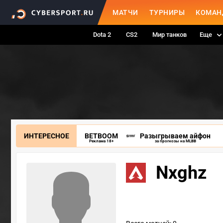
МАТЧИ
ТУРНИРЫ
КОМАН
Dota 2
CS2
Мир танков
Еще
ИНТЕРЕСНОЕ
BETBOOM
Разыгрываем айфон
Реклама 18+
за прогнозы на MLBB
Nxghz