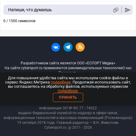
Напиши, что думаешь
0 / 1500 символов
Разработчиком сайта является ООО «ЕСПОРТ Медиа»
На сайте cybersport.ru применяются рекомендательные технологии
О нас
Документы
Для повышения удобства сайта мы используем cookie-файлы и
сервис Яндекс.Метрика
подробнее
. Продолжая использовать сайт,
© ООО «Киберспорт.ру» — Все права защищены
вы соглашаетесь на обработку файлов, используемых сервисом
подробнее
.
18+
ПРИНЯТЬ
ООО «Киберспорт.ру». Свидетельство о регистрации средств массовой
информации ЭЛ № ФС 77 - 74
022
выдано Федеральной службой по надзору в сфере связи,
информационных технологий и массовых коммуникаций (Роскомнадзор)
19 октября 2018 года. Главный редактор — В.Н. Животнев.
Cybersport.ru
@ 2011 - 2026