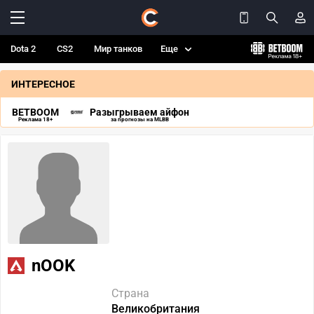
Dota 2
CS2
Мир танков
Еще
ИНТЕРЕСНОЕ
BETBOOM
Разыгрываем айфон
Реклама 18+
за прогнозы на MLBB
nOOK
Страна
Великобритания