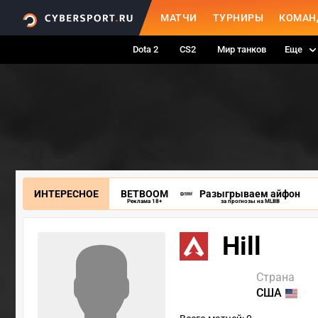
МАТЧИ
ТУРНИРЫ
КОМАН
Dota 2
CS2
Мир танков
Еще
ИНТЕРЕСНОЕ
BETBOOM
Разыгрываем айфон
Реклама 18+
за прогнозы на MLBB
Hill
Страна
США