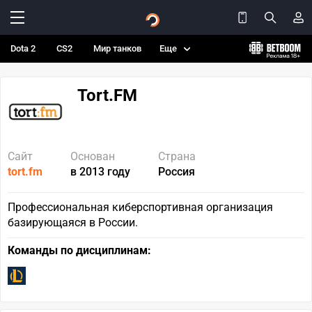
Dota 2
CS2
Мир танков
Еще
Tort.FM
Сайт
Основан
Страна
tort.fm
в 2013 году
Россия
Профессиональная киберспортивная организация
базирующаяся в России.
Команды по дисциплинам: