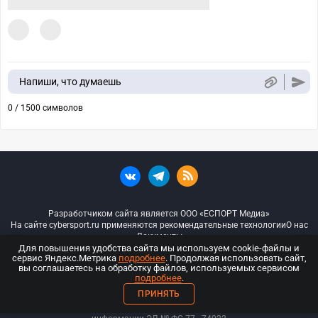
Напиши, что думаешь
0 / 1500 символов
Разработчиком сайта является ООО «ЕСПОРТ Медиа»
На сайте cybersport.ru применяются рекомендательные технологии
О нас
Документы
Для повышения удобства сайта мы используем cookie-файлы и
сервис Яндекс.Метрика
подробнее
. Продолжая использовать сайт,
© ООО «Киберспорт.ру» — Все права защищены
вы соглашаетесь на обработку файлов, используемых сервисом
подробнее
.
18+
ПРИНЯТЬ
ООО «Киберспорт.ру». Свидетельство о регистрации средств массовой