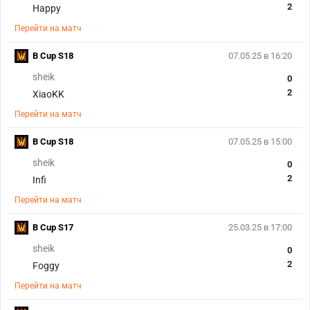
2
Happy
Перейти на матч
B Cup S18
07.05.25 в 16:20
sheik
0
2
XiaoKK
Перейти на матч
B Cup S18
07.05.25 в 15:00
sheik
0
2
Infi
Перейти на матч
B Cup S17
25.03.25 в 17:00
sheik
0
2
Foggy
Перейти на матч