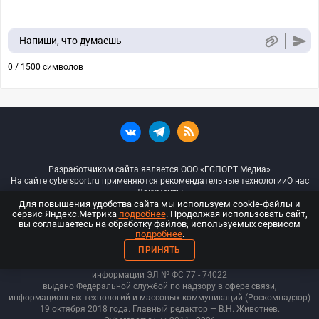
Напиши, что думаешь
0 / 1500 символов
Разработчиком сайта является ООО «ЕСПОРТ Медиа»
На сайте cybersport.ru применяются рекомендательные технологии
О нас
Документы
Для повышения удобства сайта мы используем cookie-файлы и
сервис Яндекс.Метрика
подробнее
. Продолжая использовать сайт,
© ООО «Киберспорт.ру» — Все права защищены
вы соглашаетесь на обработку файлов, используемых сервисом
подробнее
.
18+
ПРИНЯТЬ
ООО «Киберспорт.ру». Свидетельство о регистрации средств массовой
информации ЭЛ № ФС 77 - 74
022
выдано Федеральной службой по надзору в сфере связи,
информационных технологий и массовых коммуникаций (Роскомнадзор)
19 октября 2018 года. Главный редактор — В.Н. Животнев.